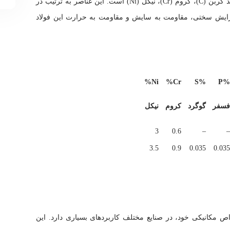
ترکیب شیمیایی فولاد 1.5752 شامل عناصری مانند کربن (C)، کروم (Cr)، نیکل (Ni) است. این عناصر به ترتیب در
افزایش سختی، مقاومت به سایش و مقاومت به حرارت این فولاد
Ni%
Cr%
%S
%P
فسفر
گوگرد
کروم
نیکل
3
0.6
–
–
3.5
0.9
0.035
0.035
 و خواص مکانیکی خود، در صنایع مختلف کاربردهای بسیاری دارد. این