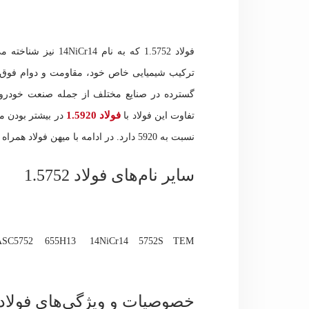
فولاد 1.5752 که به نام 14NiCr14 نیز شناخته می‌شود، یکی از
ترکیب شیمیایی خاص خود، مقاومت و دوام فوق‌العا
گسترده در صنایع مختلف از جمله صنعت خودروسا
فولاد 1.5920
تفاوت این فولاد با
نسبت به 5920 دارد. در ادامه با میهن فولاد همراه باشید تا به‌طور مفصل این فولاد را بررسی کنیم.
سایر نام‌های فولاد 1.5752
ASC5752
655H13
14NiCr14
5752S
TEM
خصوصیات و ویژگی‌های فولاد 1.5752