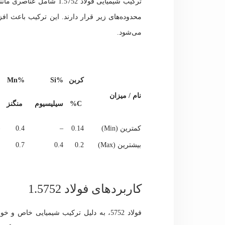
محدوده‌های زیر قرار دارند. این ترکیب باعث 
می‌شود.
کربن
%Si
%Mn
نام / میزان
C%
سیلیسیوم
منگنز
کمترین (Min)
0.14
–
0.4
بیشترین (Max)
0.2
0.4
0.7
کاربردهای فولاد 1.5752
فولاد 5752، به دلیل ترکیب شیمیایی خاص