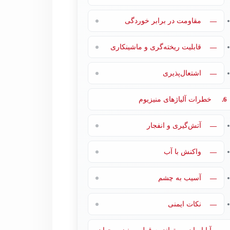
—
مقاومت در برابر خوردگی
—
قابلیت ریخته‌گری و ماشینکاری
—
اشتعال‌پذیری
6.
خطرات آلیاژهای منیزیوم
—
آتش‌گیری و انفجار
—
واکنش با آب
—
آسیب به چشم
—
نکات ایمنی