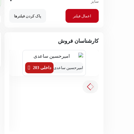
▼
سایز
اعمال فیلتر
پاک کردن فیلترها
کارشناسان فروش
امیرحسین ساعدی
داخلی 203
زهره