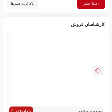
اعمال فیلتر
پاک کردن فیلترها
کارشناسان فروش
امیرحسین ساعدی
داخلی 203
زهر