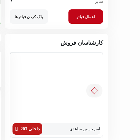
▼
سایز
اعمال فیلتر
پاک کردن فیلترها
کارشناسان فروش
امیرحسین ساعدی
داخلی 203
زهره