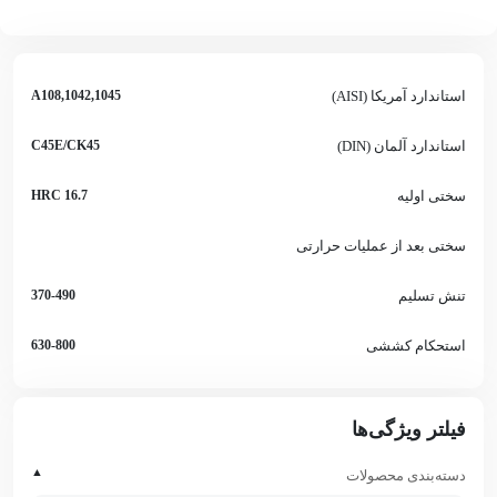
استاندارد آمریکا (AISI)
1042,1045,A108
استاندارد آلمان (DIN)
C45E/CK45
سختی اولیه
16.7 HRC
سختی بعد از عملیات حرارتی
تنش تسلیم
370-490
استحکام کششی
630-800
فیلتر ویژگی‌ها
▲
دسته‌بندی محصولات