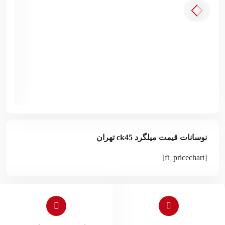
زهر
نوسانات قیمت میلگرد ck45 تهران
[ft_pricechart]