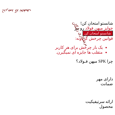
2درصد کد تخفیف
برشکاری رایگان
شانستو امتحان کن!
جوایز میهن فولاد
رو ببر
شانستو امتحان کن
قوانین چرخش گردونه:
هدفون
یک بار چرخش برای هر کاربر
متقلب ها جایزه ای نمیگیرن.
چرا SPK میهن فـولاد؟
دارای مهر
ضمانت
ارائه سرتیفیکیت
محصول