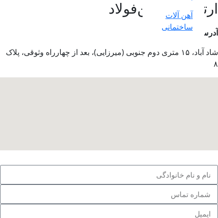
ا میهن‌فولاد
ات
انی
ن فولاد
:
 آباد، ۱۵ متری دوم جنوبی (میرزایی)، بعد از چهارراه وثوقی، پلاک