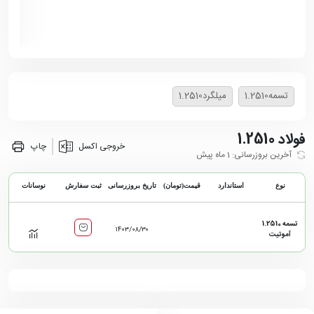
زهر
تسمه1.2510
میلگرد1.2510
فولاد 1.2510
خروجی اکسل
چاپ
آخرین بروزرسانی: 1 ماه پیش
نوع
استاندارد
قیمت(تومان)
تاریخ بروزرسانی
ثبت سفارش
نوسانات
تسمه 1.2510
۱۴۰۳/۰۸/۳۰
آموتیت