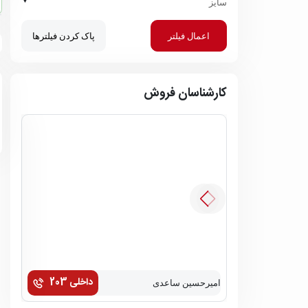
سایز
اعمال فیلتر
پاک کردن فیلترها
کارشناسان فروش
داخلی 203
امیرحسین ساعدی
زهره