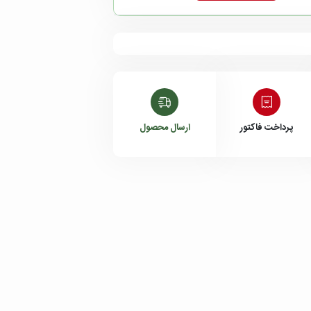
پرداخت فاکتور
ارسال محصول
داخلی 204
داخلی 205
هانیه اکبری