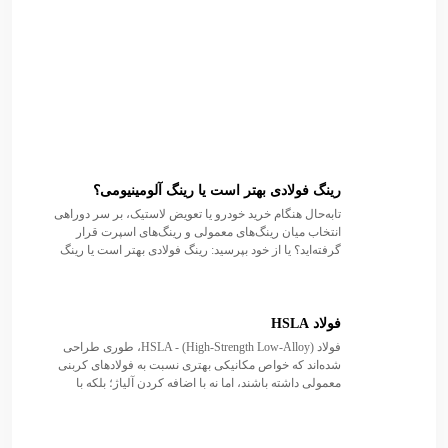
رینگ فولادی بهتر است یا رینگ آلومینیومی؟
تا‌به‌حال هنگام خرید خودرو یا تعویض لاستیک، بر سر دوراهی
انتخاب میان رینگ‌های معمولی و رینگ‌های اسپرت قرار
گرفته‌اید؟ یا از خود بپرسید: رینگ فولادی بهتر است یا رینگ
آلومینیومی؟. شاید در نگاه اول تفاوت آن‌ها تنها در زیبایی
ظاهری خلاصه شود، اما هرکدام برای شرایط خاصی طراحی
شده‌اند.
فولاد HSLA
فولاد HSLA - (High-Strength Low-Alloy)، طوری طراحی
شده‌اند که خواص مکانیکی بهتری نسبت به فولادهای کربنی
معمولی داشته باشند، اما نه با اضافه کردن آلیاژ؛ بلکه با
افزودن مقادیر بسیار کمی از عناصر شیمیایی خاص.