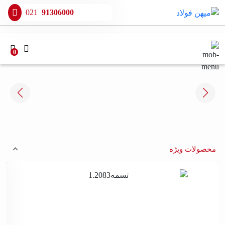
021
91306000
0
محصولات ویژه