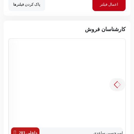
اعمال فیلتر
پاک کردن فیلترها
کارشناسان فروش
امیرحسین ساعدی
داخلی 203
زهر