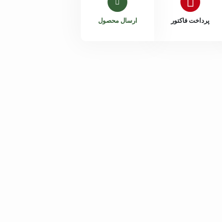
پرداخت فاکتور
ارسال محصول
داخلی 204
هانیه اکبری
داخلی 205