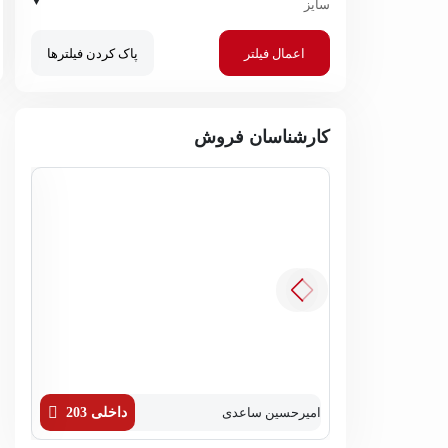
▼
سایز
اعمال فیلتر
پاک کردن فیلترها
کارشناسان فروش
امیرحسین ساعدی
داخلی 203
زهره