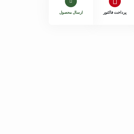
پرداخت فاکتور
ارسال محصول
داخلی 204
هانیه اکبری
داخلی 205