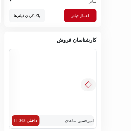
▼
سایز
اعمال فیلتر
پاک کردن فیلترها
کارشناسان فروش
امیرحسین ساعدی
داخلی 203
زهره