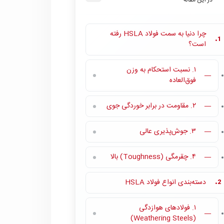
در این مقاله
چرا دنیا به سمت فولاد HSLA رفته
1.
است؟
۱. نسبت استحکام به وزن
—
فوق‌العاده
۲. مقاومت در برابر خوردگی جوی
—
۳. جوش‌پذیری عالی
—
۴. چقرمگی (Toughness) بالا
—
دسته‌بندی انواع فولاد HSLA
2.
۱. فولادهای هوازدگی
—
(Weathering Steels)