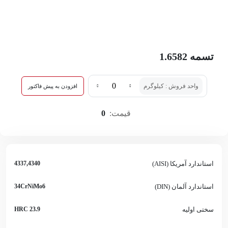
تسمه 1.6582
واحد فروش : کیلوگرم
افزودن به پیش فاکتور
قیمت:
0
استاندارد آمریکا (AISI)
4337,4340
استاندارد آلمان (DIN)
34CrNiMo6
سختی اولیه
23.9 HRC