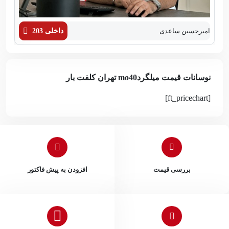
امیرحسین ساعدی
داخلی 203
زهر
نوسانات قیمت میلگردmo40 تهران کلفت بار
[ft_pricechart]
بررسی قیمت
افزودن به پیش فاکتور