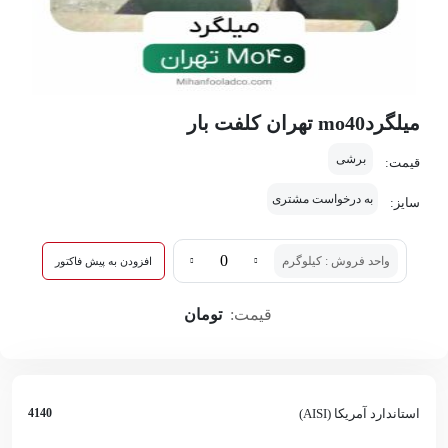
میلگردmo40 تهران کلفت بار
برشی
قیمت:
به درخواست مشتری
سایز:
واحد فروش : کیلوگرم
افزودن به پیش فاکتور
قیمت:
تومان
استاندارد آمریکا (AISI)
4140