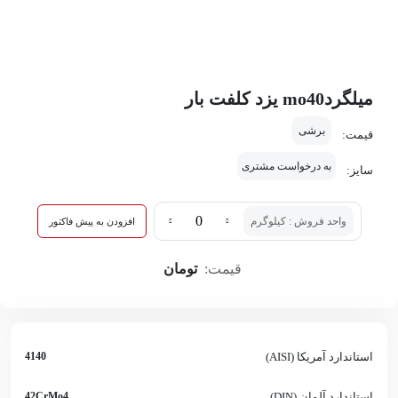
میلگردmo40 یزد کلفت بار
برشی
قیمت:
به درخواست مشتری
سایز:
واحد فروش : کیلوگرم
افزودن به پیش فاکتور
قیمت:
تومان
استاندارد آمریکا (AISI)
4140
استاندارد آلمان (DIN)
42CrMo4