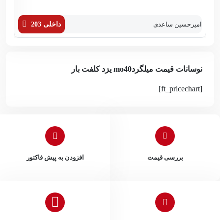
امیرحسین ساعدی
داخلی 203
زهر
نوسانات قیمت میلگردmo40 یزد کلفت بار
[ft_pricechart]
بررسی قیمت
افزودن به پیش فاکتور