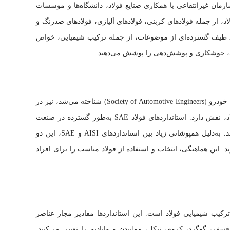
ازمان غیرانتفاعی با همکاری صنایع فولاد، دانشگاه‌ها و موسسات
اد، از جمله فولادهای کربنی، فولادهای آلیاژی، فولادهای ضدزنگ و
فولادهای ابزار، تدوین می‌کند. استانداردهای AISI طیف گسترده‌ای از موضوعات، از جمله ترکیب شیمیایی، خواص
ی، جوشکاری و پوشش‌دهی را پوشش می‌دهند.
SAE International، که قبلاً با نام جامعه مهندسان خودرو (Society of Automotive Engineers) شناخته می‌شد، نیز در
تدوین استانداردهای مرتبط با مواد، از جمله فولاد، نقش دارد. استانداردهای فولاد SAE به‌طور گسترده در صنعت
خودرو و سایر صنایع مورد استفاده قرار می‌گیرند. به‌دلیل همپوشانی زیاد بین استانداردهای AISI و SAE، این دو
ند. این هماهنگی، انتخاب و استفاده از فولاد مناسب را برای افراد
 از جنبه‌های مهم استانداردهای فولاد AISI، ترکیب شیمیایی فولاد است. این استانداردها مقادیر مجاز عناصر
سفر، گوگرد، کروم، نیکل، مولیبدن و وانادیم را تعیین می‌کنند.