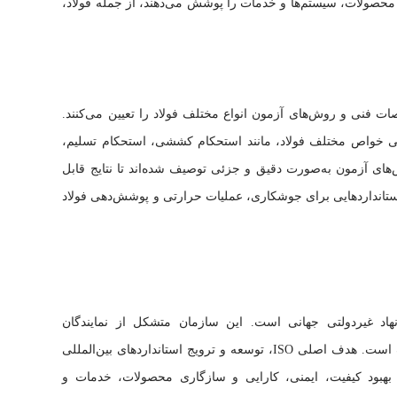
ف وسیعی از مواد، محصولات، سیستم‌ها و خدمات را پوشش می‌دهند، از جمله فولاد،
لاد، استانداردهای فولاد ASTM مشخصات فنی و روش‌های آزمون انواع مختلف فولاد را تعیین می‌کنند.
رزیابی خواص مختلف فولاد، مانند استحکام کششی، استحکام تسلیم،
ای آزمون به‌صورت دقیق و جزئی توصیف شده‌اند تا نتایج قابل
ماد و تکرارپذیر حاصل شود. همچنین، ASTM استانداردهایی برای جوشکاری، عملیات حرارتی و پوشش‌دهی فولاد
ک نهاد غیردولتی جهانی است. این سازمان متشکل از نمایندگان
موسسات استانداردسازی ملی کشورهای مختلف است. هدف اصلی ISO، توسعه و ترویج استانداردهای بین‌المللی
 بهبود کیفیت، ایمنی، کارایی و سازگاری محصولات، خدمات و