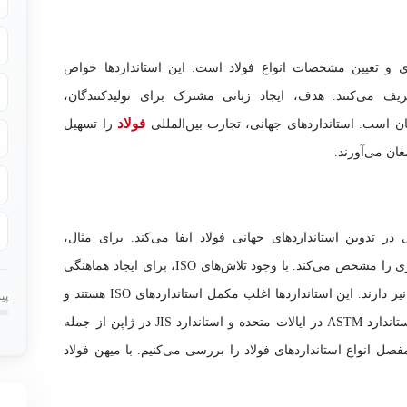
ندی و تعیین مشخصات انواع فولاد است. این استانداردها خواص
ریف می‌کنند. هدف، ایجاد زبانی مشترک برای تولیدکنندگان،
فولاد
 است. استانداردهای جهانی، تجارت بین‌المللی
را تسهیل
ان می‌آورند.
 استاندارد (ISO) نقش مهمی در تدوین استانداردهای جهانی فولاد ایفا می‌کند. برای مثال،
استاندارد ISO 6892 روش آزمون کشش مواد فلزی را مشخص می‌کند. با وجود تلاش‌های ISO، برای ایجاد هماهنگی
جهانی، برخی کشورها استانداردهای ملی خود را نیز دارند. این استانداردها اغلب مکمل استانداردهای ISO هستند و
پی
به نیازهای خاص هر کشور پاسخ می‌دهند. مثلا، استاندارد ASTM در ایالات متحده و استاندارد JIS در ژاپن از جمله
فصل انواع استانداردهای فولاد را بررسی می‌کنیم. با میهن فولاد