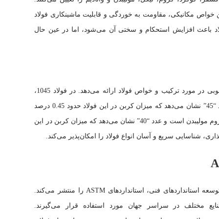
ن خواص مکانیکی، مقاومت به خوردگی و قابلیت ماشینکاری فولاد
ولاد باعث افزایش استحکام و سختی آن می‌شود، اما در عین حال
سیستم شماره‌گذاری استاندارد AISI، اطلاعات خوبی در مورد ترکیب و خواص فولاد ارائه می‌دهد. در فولاد 1045،
عدد “10” به معنای فولاد کربنی ساده است و عدد “45” نشان می‌دهد که میزان کربن در این فولاد حدود 0.45 درصد
است. در فولاد 4140، عدد “41” به معنای فولاد کروم مولیبدن است و عدد “40” نشان می‌دهد که میزان کربن در این
استانداردهای ASTM
را منتشر می‌کند.
نایع مختلف در سراسر جهان مورد استفاده قرار می‌گیرند.