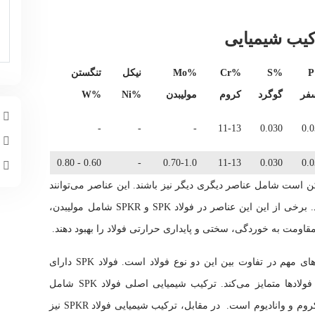
%P
%S
%Cr
%Mo
نیکل
تنگستن
فر
گوگرد
کروم
مولیبدن
%Ni
%W
م
-
-
-
11-13
0.030
0.
چ
0.60 - 0.80
-
0.70-1.0
11-13
0.030
0.
ا
ه‌ی عناصر اصلی، فولاد SPK و SPKR ممکن است شامل عناصر دیگری دیگر نیز باشند. این عناصر می‌توانند
برای بهبود خواص و ویژگی‌های فولاد تنظیم شوند. برخی از این این عناصر در فولاد SPK و SPKR شامل مولیبدن،
د مقاومت به خوردگی، سختی و پایداری حرارتی فولاد را بهبود دهند.
ترکیب شیمیایی فولاد 2080 و 2436 یکی از جنبه‌های مهم در تفاوت بین این دو نوع فولاد است. فولاد SPK دارای
ترکیب شیمیایی خاصی است که آن را از سایر فولادها متمایز می‌کند. ترکیب شیمیایی اصلی فولاد SPK شامل
درصدهای مشخصی از کربن (12 درصد)، منگنز، کروم و وانادیوم است. در مقابل، ترکیب شیمیایی فولاد SPKR نیز