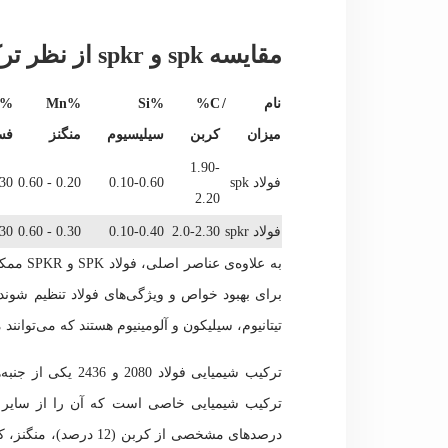
مقایسه spk و spkr از نظر ترکیب شیمیایی
نام /
C%
%Si
%Mn
میزان
کربن
سیلیسیوم
منگنز
فس
1.90-
فولاد spk
0.10-0.60
0.20 - 0.60
030
2.20
فولاد spkr
2.0-2.30
0.10-0.40
0.30 - 0.60
030
به علاو
تیتانیوم، سیلیکون و آلومینیوم هستند که می‌توانن