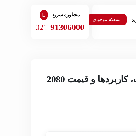
مشاوره سریع
استعلام موجودی
021
91306000
تفاوت فولاد spkr و فولاد spk | بررسی و مقایسه کامل شباهت‌، کاربردها و قیمت 2080