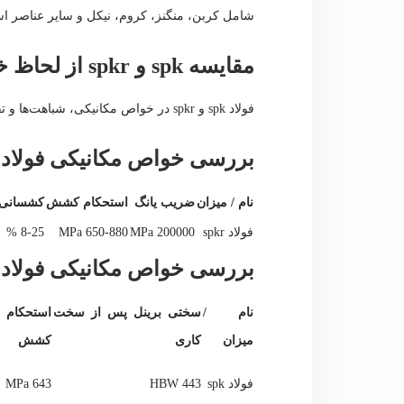
شامل کربن، منگنز، کروم، نیکل و سایر عناصر 
مقایسه spk و spkr از لحاظ خواص مکانیکی
فولاد spk و spkr در خواص مکانیکی، شباهت‌ها و تفاوت‌هایی دارند که عبارتند از:
بررسی خواص مکانیکی فولاد spkr:
نام / میزان
ضریب یانگ
استحکام کشش
کشسانی
فولاد spkr
200000 MPa
650-880 MPa
8-25 %
بررسی خواص مکانیکی فولاد spk:
نام /
سختی برینل پس از سخت
استحکام
میزان
کاری
کشش
فولاد spk
443 HBW
643 MPa