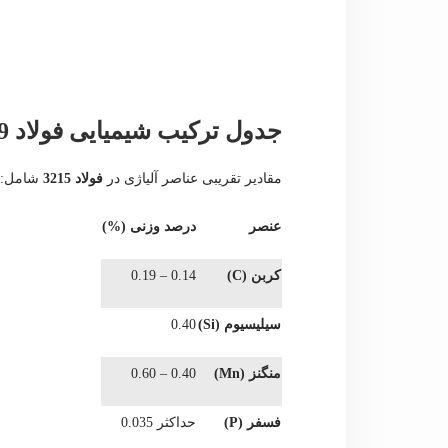
جدول ترکیب شیمیایی فولاد 1.5919
مقادیر تقریبی عناصر آلیاژی در
فولاد 3215
شامل:
عنصر
درصد وزنی (%)
کربن (C)
0.14 – 0.19
سیلیسیوم (Si)
0.40
منگنز (Mn)
0.40 – 0.60
فسفر (P)
حداکثر 0.035