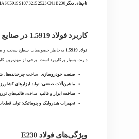
نام‌های دیگر
E230
CN1
2523
3215
S107
IASC5919
کاربرد فولاد 1.5919 در صنایع مختلف
فولاد
1.5919
به‌خاطر خصوصیات سطح سخت و مغز ن
دارند، بسیار پرکاربرد است. برخی از مهم‌ترین کارب
صنعت خودروسازی
: ساخت
چرخدنده‌ها
،
شف
ماشین‌آلات صنعتی
: تولید
ابزارهای کشاورز
ساخت ابزار و قالب
: ساخت
قالب‌های تزری
تجهیزات هیدرولیک و پنوماتیک
: تولید
قطعات 
ویژگی‌های فولاد E230