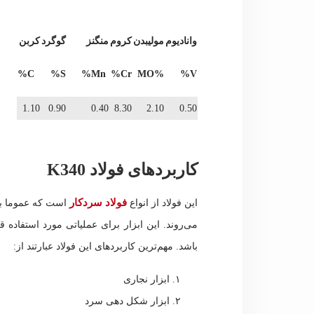
وانادیوم
مولیبدن
کروم
منگنز
گوگرد
کربن
C%
S%
Mn%
Cr%
%MO
V%
1.10
0.90
0.40
8.30
2.10
0.50
کاربردهای فولاد K340
فولاد سردکار
این فولاد از انواع
است که عموما بر
باشد. مهم‌ترین کاربردهای این فولاد عبارتند از:
ابزار نجاری
ابزار شکل دهی سرد