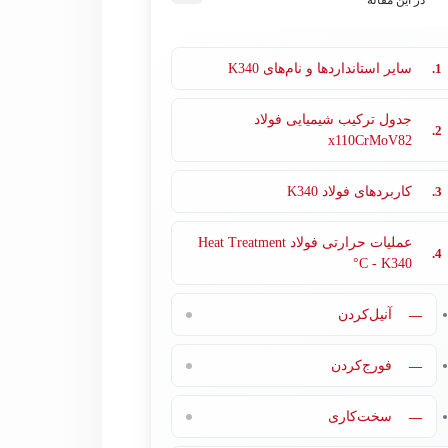
در این مقاله
1.
سایر استانداردها و نام‌های K340
جدول ترکیب شیمیایی فولاد
2.
x110CrMoV82
3.
کاربردهای فولاد K340
عملیات حرارتی فولاد Heat Treatment
4.
°C - K340
—
آنیل‌کردن
—
فورج‌کردن
—
سخت‌کاری