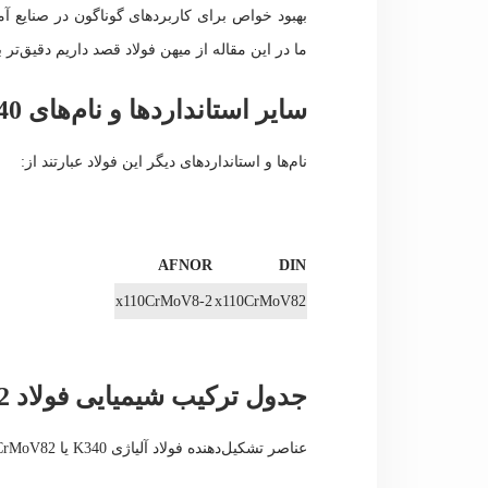
بهبود خواص برای کاربردهای گوناگون در صنایع آما
ما در این مقاله از میهن فولاد قصد داریم دقیق‌تر به
سایر استانداردها و نام‌های K340
نام‌ها و استانداردهای دیگر این فولاد عبارتند از:
AFNOR
DIN
x110CrMoV8-2
x110CrMoV82
جدول ترکیب شیمیایی فولاد x110CrMoV82
عناصر تشکیل‌دهنده فولاد آلیاژی
K340
یا x110CrMoV82 عبارتند از: