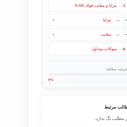
5.
مزایا و معایب فولاد K340
—
مزایا
—
معایب
6.
سوالات متداول
شرفت مطالعه:
0%
الب مرتبط
 مطلب تگ ندارد.