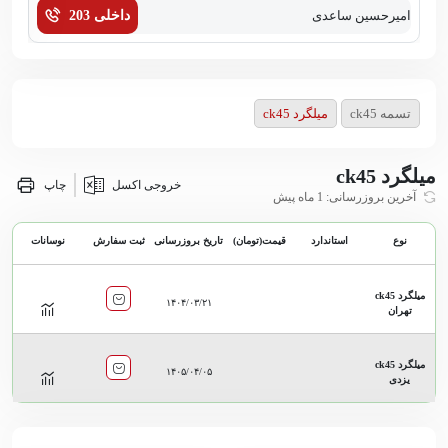
امیرحسین ساعدی
داخلی 203
زهر
تسمه ck45
میلگرد ck45
میلگرد ck45
خروجی اکسل
چاپ
آخرین بروزرسانی: 1 ماه پیش
نوع
استاندارد
قیمت(تومان)
تاریخ بروزرسانی
ثبت سفارش
نوسانات
میلگرد ck45
۱۴۰۴/۰۳/۲۱
تهران
میلگرد ck45
۱۴۰۵/۰۴/۰۵
یزدی