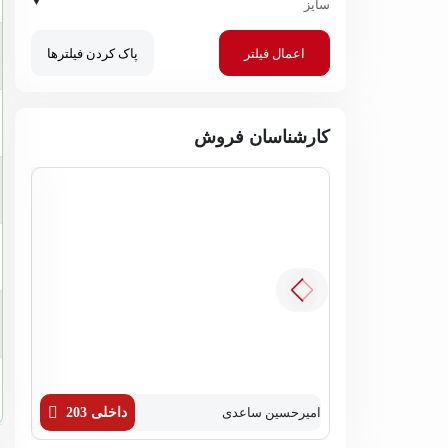
▼
سایز
اعمال فیلتر
پاک کردن فیلترها
کارشناسان فروش
امیرحسین ساعدی
داخلی 203
زهره