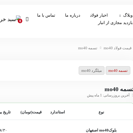
وبلاگ
اخبار فولاد
درباره ما
تماس با ما
0
بازدید مجازی از انبار
قیمت فولاد mo40
تسمه mo40
تسمه mo40
میلگرد mo40
سمه mo40
آخرین بروزرسانی: 1 ماه پیش
نوع
استاندارد
قیمت(تومان)
تاریخ ب
بلوکmo40 اصفهان
۸/۳۰