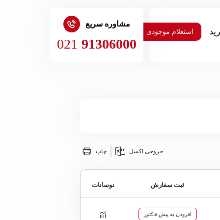
مشاوره سریع
استعلام موجودی
021
91306000
خروجی اکسل
چاپ
ثبت سفارش
نوسانات
افزودن به پیش فاکتور