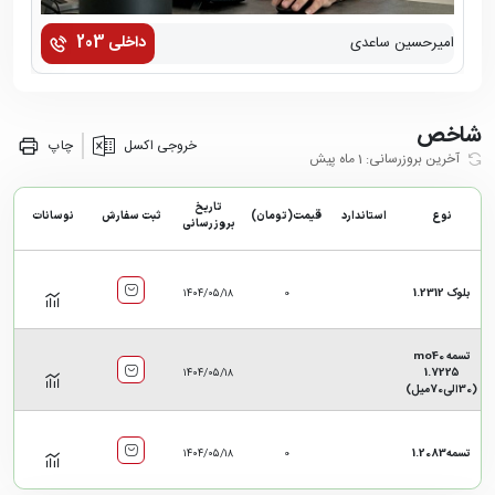
داخلی 203
امیرحسین ساعدی
زهر
شاخص
خروجی اکسل
چاپ
آخرین بروزرسانی: 1 ماه پیش
تاریخ
نوع
استاندارد
قیمت(تومان)
ثبت سفارش
نوسانات
بروزرسانی
بلوک 1.2312
0
۱۴۰۴/۰۵/۱۸
تسمه mo40
۱۴۰۴/۰۵/۱۸
1.7225
(30الی70میل)
تسمه1.2083
0
۱۴۰۴/۰۵/۱۸