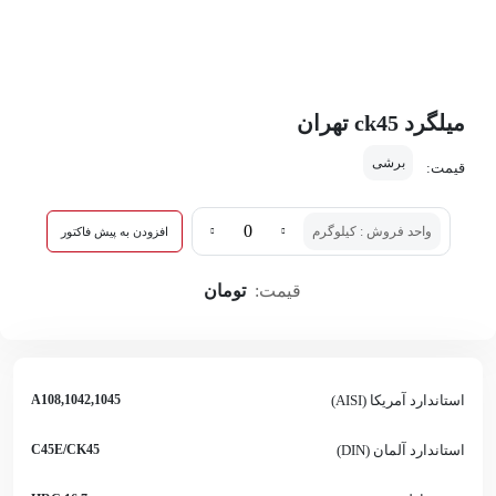
میلگرد ck45 تهران
برشی
قیمت:
واحد فروش : کیلوگرم
افزودن به پیش فاکتور
قیمت:
تومان
استاندارد آمریکا (AISI)
1042,1045,A108
استاندارد آلمان (DIN)
C45E/CK45