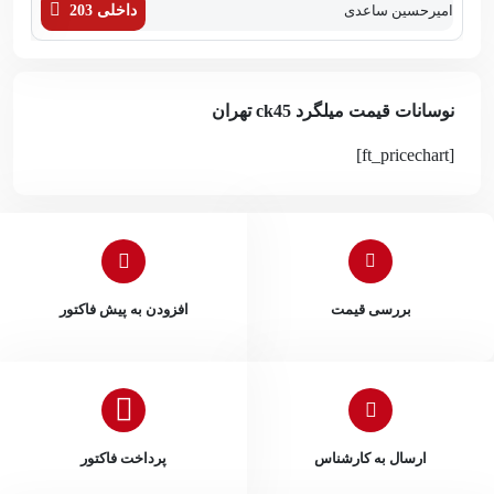
امیرحسین ساعدی
داخلی 203
زهر
نوسانات قیمت میلگرد ck45 تهران
[ft_pricechart]
بررسی قیمت
افزودن به پیش فاکتور
ارسال به کارشناس
پرداخت فاکتور