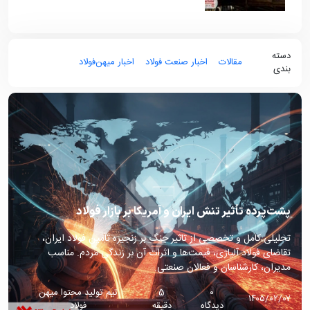
دسته
مقالات
اخبار صنعت فولاد
اخبار میهن‌فولاد
بندی
پشت‌پرده تأثیر تنش ایران و آمریکا بر بازار فولاد
تحلیلی کامل و تخصصی از تاثیر جنگ بر زنجیره تامین فولاد ایران،
تقاضای فولاد آلیاژی، قیمت‌ها و اثرات آن بر زندگی مردم. مناسب
مدیران، کارشناسان و فعالان صنعتی.
۰
5
تیم تولید محتوا میهن
۱۴۰۵/۰۲/۰۷
دیدگاه
دقیقه
فولاد