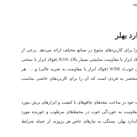
د بهلر
 برای کاربردهای متنوع در صنایع مختلف ارائه می‌دهد. برخی از
گریدهای معروف BOHLER عبارتند از: M390 (فولاد ابزار با مقاومت سایشی بسیار بالا)، K110 (فولاد ابزار با سختی
بالا)، N690 (فولاد ضد‌زنگ با مقاومت به خوردگی خوب)، W300 (فولاد ابزار با مقاومت به ضربه عالی) و… . هر
منحصر به فردی است که آن را برای کاربردهای خاصی مناسب
یشی مناسب خود در ساخت تیغه‌های چاقوهای با کیفیت و ابزارهای برش مورد
ی‌گیرد. همچنین، N690 به‌خاطر مقاومت به خوردگی خوب در محیط‌های مرطوب و خورنده مورد
اندارد بهلر، بستگی به نیازهای خاص هر پروژه، از جمله شرایط