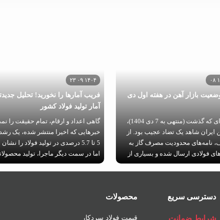
۱۴۰۴ ۰۹ ۲۳
ضعیت بازار آهن در هفته اول دی
فریب آمارها را نخورید! تحلیل جدیدت
آمار تولید فولاد کشور
در هفته‌ای که گذشت (منتهی به 7 دی 1404)،
گاهی اعداد و ارقام، تمام حقیقت را نمی
ن ایران شاهد یک تضاد عجیب بود. از
خبرهایی که اخیرا منتشر شده، یک رشد
 نامه‌های محدودیت مصرف گاز به
5 تا 5.7 درصدی در تولید فولاد را نشان
های فولادی ارسال شده و بسیاری از
اما در سمت دیگر ماجرا، تولید محصولا
ید با ظرفیت پایین کار می‌کنند.
تیرآهن کاهش یافته است. این تناقض از 
 کلی، کاهش عرضه باید باعث
می‌آید؟
یمت شود. اما چرا این اتفاق نیفتاد؟
دسترسی سریع
محصولات
شرایط ضمانت
قیمت فولاد سردکار